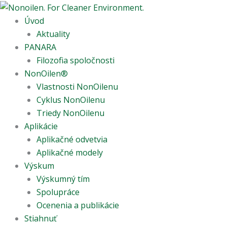
Preskočiť
na
Úvod
obsah
Aktuality
PANARA
Filozofia spoločnosti
NonOilen®
Vlastnosti NonOilenu
Cyklus NonOilenu
Triedy NonOilenu
Aplikácie
Aplikačné odvetvia
Aplikačné modely
Výskum
Výskumný tím
Spolupráce
Ocenenia a publikácie
Stiahnuť